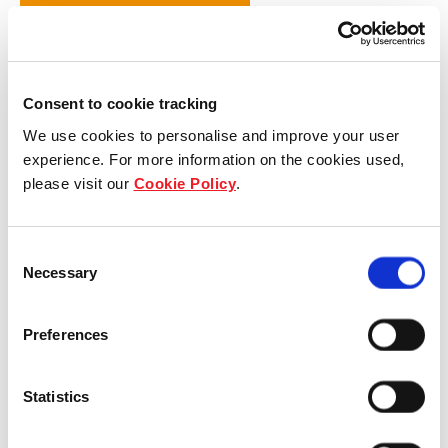
Download
Consent to cookie tracking
กรุงเทพฯ 14 พฤษภาคม 2569
We use cookies to personalise and improve your user
experience. For more information on the cookies used,
บริษัท เฟรเซอร์ส พร็อพเพอร์ตี้ คอมเมอร์เชียล แอสเสท
please visit our
Cookie Policy
.
แมนเนจเม้นท์ (ประเทศไทย) จำกัด หรือ “FPCAMT” ในฐานะผู้
จัดการกองทรัสต์ของทรัสต์เพื่อการลงทุนในสิทธิการเช่า
อสังหาริมทรัพย์โกลเด้น เวนเจอร์ หรือ “GVREIT”
เปิดผลการ
Consent
Necessary
ดำเนินงานไตรมาส 2 ปีงบการเงิน 2569 (มกราคม – มีนาคม
Selection
2569) มีรายได้รวม 296.66 ล้านบาท โดยสามารถรักษา
ความแข็งแกร่งของพอร์ตโฟลิโอผ่านอัตราการเช่าพื้นที่ที่
Preferences
มั่นคง ทั้งอาคารปาร์คเวนเชอร์ อีโคเพล็กซ์ และอาคารสาทรส
แควร์ โดยมีอัตราการเช่าพื้นที่เฉลี่ยอยู่ที่ 84%
Statistics
จากผลการดำเนินงานดังกล่าว GVREIT เตรียมจ่ายประโยชน์