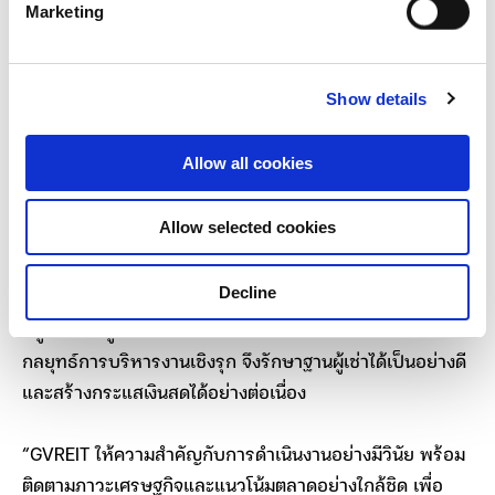
Marketing
ตอบแทนประจำไตรมาสที่ 2/2569 ในอัตรา 0.1946 บาทต่อ
หน่วยทรัสต์ โดยมีกำหนดจ่ายในวันที่ 11 มิถุนายน 2569
Show details
นายธนะรัชต์ บุญญะโกศล กรรมการผู้จัดการ บริษัท เฟรเซ
อร์ส พร็อพเพอร์ตี้ คอมเมอร์เชียล แอสเสท แมนเนจเม้นท์
Allow all cookies
(ประเทศไทย) จำกัด ในฐานะผู้จัดการกองทรัสต์ GVREIT
เปิด
เผยว่า กองทรัสต์สามารถรักษาผลการดำเนินงานได้อย่าง
Allow selected cookies
เหมาะสมภายใต้สภาวะตลาดอาคารสำนักงานที่มีการแข่งขัน
สูง และมีอุปทานใหม่ทยอยเข้าสู่ตลาดอย่างต่อเนื่อง ขณะ
Decline
เดียวกัน ความต้องการสินทรัพย์คุณภาพในทำเลศักยภาพยัง
อยู่ในระดับสูง ซึ่งกองทรัสต์มีทรัพย์สินในพื้นที่ CBD และมี
กลยุทธ์การบริหารงานเชิงรุก จึงรักษาฐานผู้เช่าได้เป็นอย่างดี
และสร้างกระแสเงินสดได้อย่างต่อเนื่อง
“GVREIT ให้ความสำคัญกับการดำเนินงานอย่างมีวินัย พร้อม
ติดตามภาวะเศรษฐกิจและแนวโน้มตลาดอย่างใกล้ชิด เพื่อ