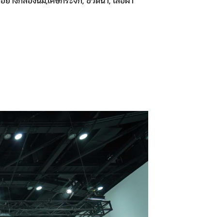
ล อย่างกล่องนม,เศษกระจก, ขวดน้ำ, เสื้อผ้า