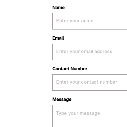
Name
Email
Contact Number
Message