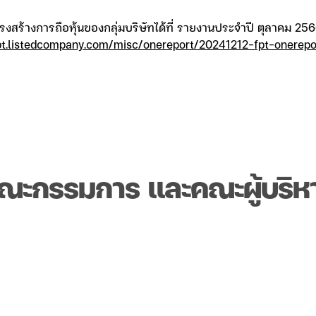
งสร้างการถือหุ้นของกลุ่มบริษัทได้ที่ รายงานประจำปี ตุลาคม 2
fpt.listedcompany.com/misc/onereport/20241212-fpt-onerepo
ณะกรรมการ และคณะผู้บริห